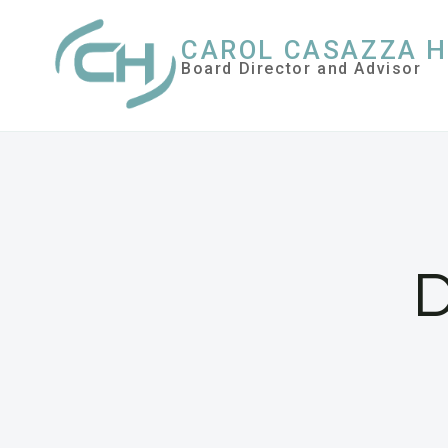
Skip
CAROL CASAZZA 
to
Board Director and Advisor
content
D