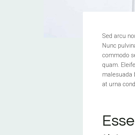
Sed arcu non
Nunc pulvina
commodo sed
quam. Eleife
malesuada bi
at urna con
Essen