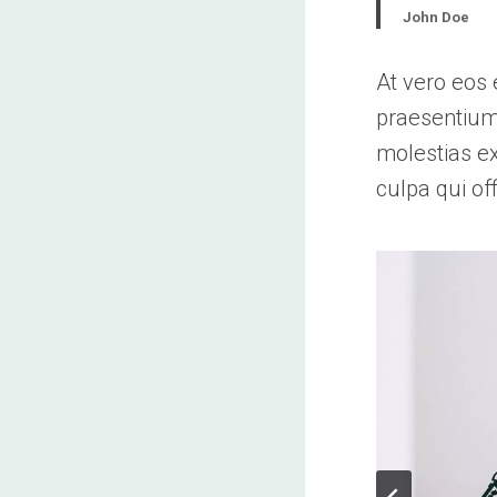
John Doe
At vero eos 
praesentium 
molestias ex
culpa qui of