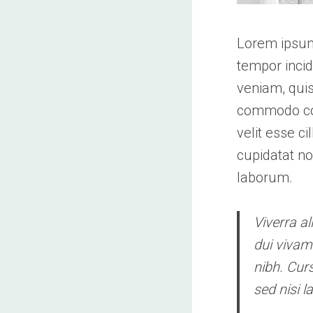
Lorem ipsum 
tempor incid
veniam, quis
commodo cons
velit esse c
cupidatat no
laborum.
Viverra al
dui vivam
nibh. Cur
sed nisi l