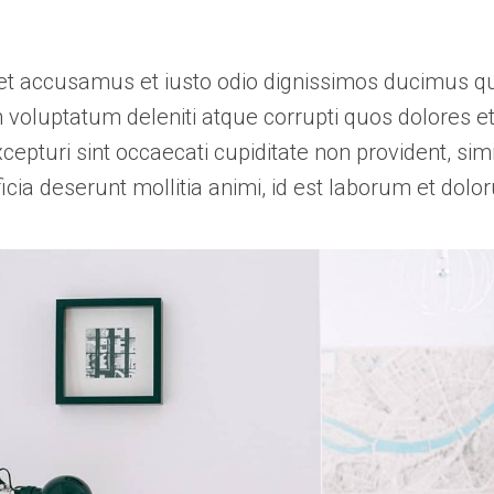
et accusamus et iusto odio dignissimos ducimus qui
voluptatum deleniti atque corrupti quos dolores e
cepturi sint occaecati cupiditate non provident, simi
ficia deserunt mollitia animi, id est laborum et dol