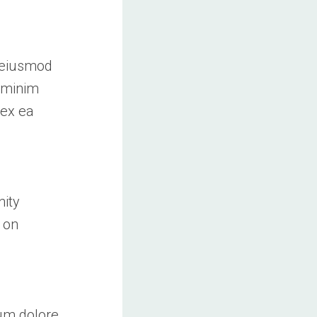
o eiusmod
d minim
 ex ea
nity
 on
lum dolore