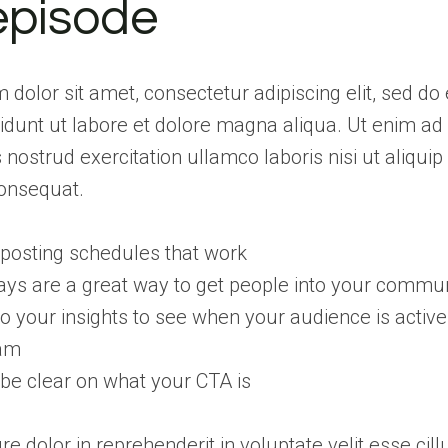
 episode
dolor sit amet, consectetur adipiscing elit, sed d
idunt ut labore et dolore magna aliqua. Ut enim a
 nostrud exercitation ullamco laboris nisi ut aliquip
nsequat.
o posting schedules that work
ys are a great way to get people into your commu
to your insights to see when your audience is active
ram
be clear on what your CTA is
ure dolor in reprehenderit in voluptate velit esse cil