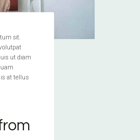
tum sit.
volutpat
uis ut diam
iquam
s at tellus
 from