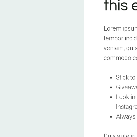
this
Lorem ipsum 
tempor incid
veniam, quis
commodo co
Stick t
Giveawa
Look in
Instag
Always 
Duis aute ir