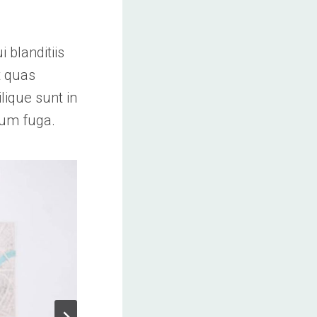
 blanditiis
t quas
lique sunt in
orum fuga.