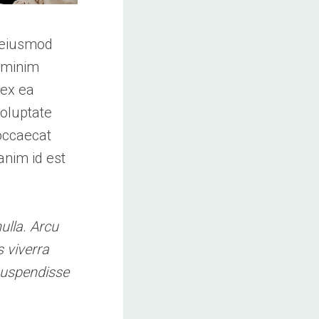
o eiusmod
d minim
 ex ea
voluptate
 occaecat
anim id est
ulla. Arcu
 viverra
suspendisse