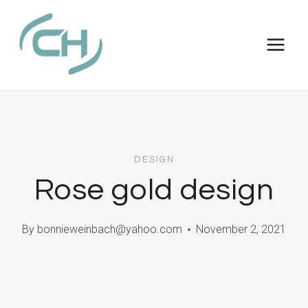
Skip
to
content
DESIGN
Rose gold design
By
bonnieweinbach@yahoo.com
November 2, 2021