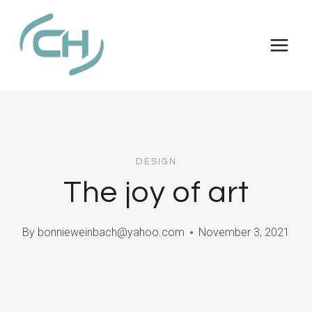
Skip
to
content
DESIGN
The joy of art
By
bonnieweinbach@yahoo.com
November 3, 2021